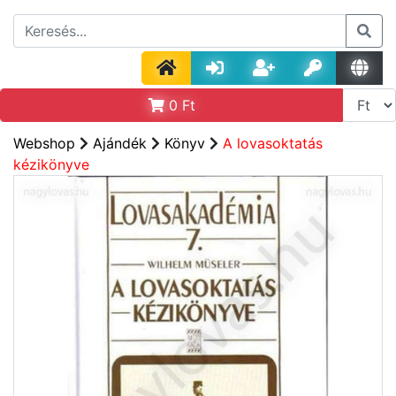
0
Ft
Webshop
Ajándék
Könyv
A lovasoktatás
kézikönyve