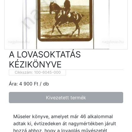
A LOVASOKTATÁS
KÉZIKÖNYVE
Cikkszám:
100-6045-000
Ára:
4 900
Ft
/ db
Kivezetett termék
Müseler könyve, amelyet már 46 alkalommal
adtak ki, évtizedeken át nagymértékben járult
hozzá ahhoz, hogy a lovaglás művészetét