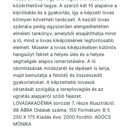
közérthetővé tegye. A szerző két fő alapelve a
kipróbálás és a gyakorlás, így a képzett lovas
könnyen követheti tanácsait. A kezdő lovas
számára pedig egyszerűen elengedhetetlen
elméleti tankönyv, amelyből elsajátíthatja mind
a ló, mind a lovas kiképzésének legfontosabb
elemeit. Müseler a lovas kiképzésében különös
hangsúlyt fektet a helyes ülés és a helyes
segítségek alapos ismertetésére. A ló
idomításának módszerét és lépéseit is leírja,
majd bemutatja a feloldó és összeszedő
gyakorlatokat. A képzettebb lovasok
oktatását szolgálja a tereplovaglás és az
ugratás alapjairól szóló fejezet.
LOVASAKADÉMIA sorozat 7. része Illusztráció:
98 ÁBRA Oldalak száma: 150 Formátum: B 5
250 X 175 Kiadás éve: 2000 Fordító: AGÓCS
MÓNIKA