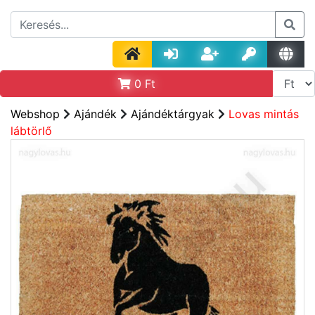
0
Ft
Webshop
Ajándék
Ajándéktárgyak
Lovas mintás
lábtörlő