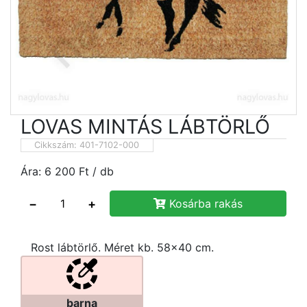
LOVAS MINTÁS LÁBTÖRLŐ
Cikkszám:
401-7102-000
Ára:
6 200
Ft
/ db
−
+
Kosárba rakás
Rost lábtörlő. Méret kb. 58x40 cm.
barna