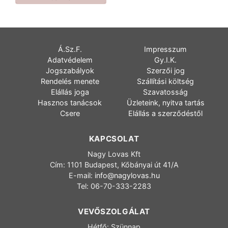
Á.Sz.F.
Impresszum
Adatvédelem
Gy.I.K.
Jogszabályok
Szerzői jog
Rendelés menete
Szállítási költség
Elállás joga
Szavatosság
Hasznos tanácsok
Üzleteink, nyitva tartás
Csere
Elállás a szerződéstől
KAPCSOLAT
Nagy Lovas Kft
Cím: 1101 Budapest, Kőbányai út 41/A
E-mail:
info@nagylovas.hu
Tel: 06-70-333-2283
VEVŐSZOLGÁLAT
Hétfő: Szünnap