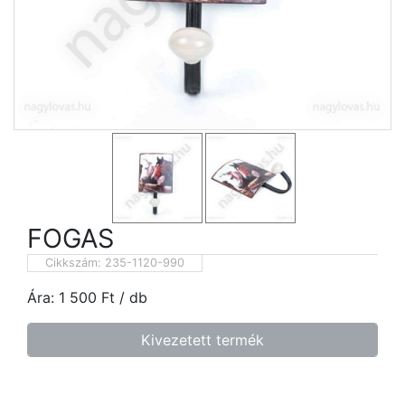
FOGAS
Cikkszám:
235-1120-990
Ára:
1 500
Ft
/ db
Kivezetett termék