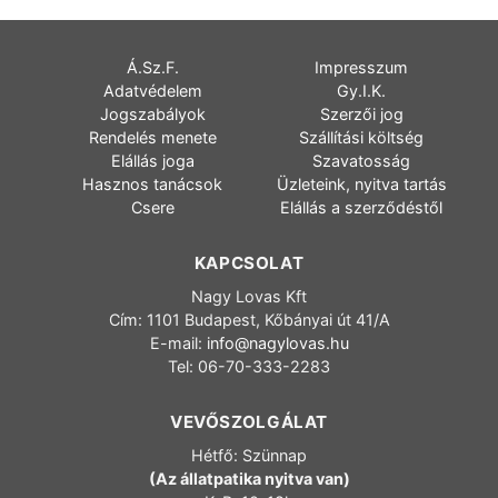
Á.Sz.F.
Impresszum
Adatvédelem
Gy.I.K.
Jogszabályok
Szerzői jog
Rendelés menete
Szállítási költség
Elállás joga
Szavatosság
Hasznos tanácsok
Üzleteink, nyitva tartás
Csere
Elállás a szerződéstől
KAPCSOLAT
Nagy Lovas Kft
Cím: 1101 Budapest, Kőbányai út 41/A
E-mail:
info@nagylovas.hu
Tel: 06-70-333-2283
VEVŐSZOLGÁLAT
Hétfő: Szünnap
(Az állatpatika nyitva van)