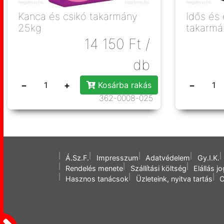
Kanca és csikó takarmány
Idős és
25kg
takarmá
14 150
Ft
/
db
−
+
−
Kosárba rakás
362-0008-025
Á.Sz.F.
Impresszum
Adatvédelem
Gy.I.K.
Rendelés menete
Szállítási költség
Elállás j
Hasznos tanácsok
Üzleteink, nyitva tartás
C