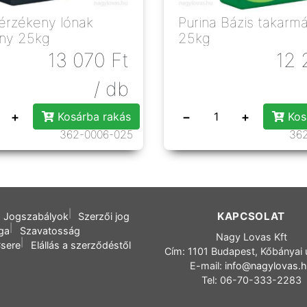
 érzékeny lónak
Purina Bázis takarm
ny 25kg
25kg
13 070
Ft
12 
/ db
+
−
+
Kosárba rakás
Kos
362-0006-025
36
KAPCSOLAT
Jogszabályok
Szerzői jog
oga
Szavatosság
Nagy Lovas Kft
sere
Elállás a szerződéstől
Cím: 1101 Budapest, Kőbányai 
E-mail:
info@nagylovas.
Tel: 06-70-333-2283