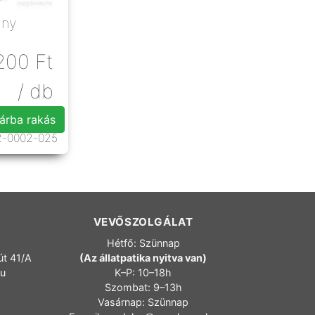
ány
200
Ft
/ db
árba rakás
2-0002-025
VEVŐSZOLGÁLAT
Hétfő: Szünnap
út 41/A
(Az állatpatika nyitva van)
hu
K–P: 10–18h
Szombat: 9–13h
Vasárnap: Szünnap