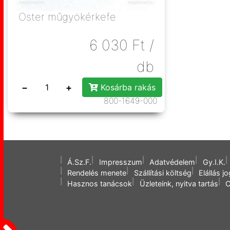
Oster műgyökérkefe
6 030
Ft
/
db
−
+
Kosárba rakás
800-1649-000
Á.Sz.F.
Impresszum
Adatvédelem
Gy.I.K.
Rendelés menete
Szállítási költség
Elállás j
Hasznos tanácsok
Üzleteink, nyitva tartás
C