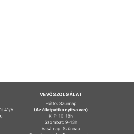
VEVŐSZOLGÁLAT
Hétfő: Szünnap
út 41/A
(Az állatpatika nyitva van)
hu
K–P: 10–18h
Szombat: 9–13h
Vasárnap: Szünnap