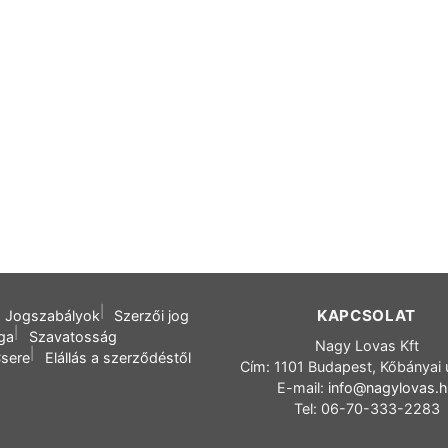
KAPCSOLAT
Jogszabályok
Szerzői jog
oga
Szavatosság
Nagy Lovas Kft
sere
Elállás a szerződéstől
Cím: 1101 Budapest, Kőbányai 
E-mail:
info@nagylovas.
Tel: 06-70-333-2283