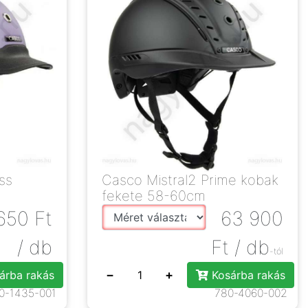
ss
Casco Mistral2 Prime kobak
fekete 58-60cm
650
Ft
63 900
/ db
Ft
/ db
-tól
−
+
árba rakás
Kosárba rakás
0-1435-001
780-4060-002