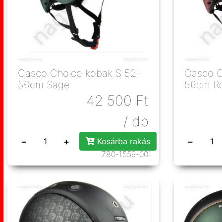
Casco Choice kobak S 52-
Casco C
56cm Sage
56cm R
42 500
Ft
/ db
−
+
−
Kosárba rakás
780-1559-001