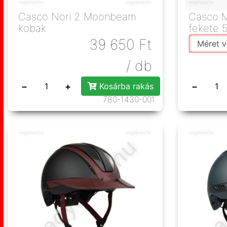
Casco Nori 2 Moonbeam
Casco M
kobak
fekete 
39 650
Ft
/ db
−
+
−
Kosárba rakás
780-1430-001