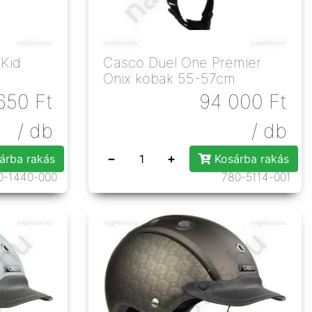
 Kid
Casco Duel One Premier
Onix kobak 55-57cm
650
Ft
94 000
Ft
/ db
/ db
−
+
árba rakás
Kosárba rakás
0-1440-000
780-5114-001