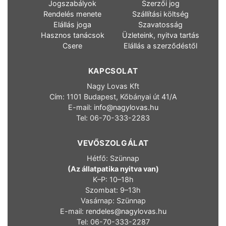
Jogszabályok
Szerzői jog
Rendelés menete
Szállítási költség
Elállás joga
Szavatosság
Hasznos tanácsok
Üzleteink, nyitva tartás
Csere
Elállás a szerződéstől
KAPCSOLAT
Nagy Lovas Kft
Cím: 1101 Budapest, Kőbányai út 41/A
E-mail:
info@nagylovas.hu
Tel: 06-70-333-2283
VEVŐSZOLGÁLAT
Hétfő: Szünnap
(Az állatpatika nyitva van)
K–P: 10–18h
Szombat: 9–13h
Vasárnap: Szünnap
E-mail:
rendeles@nagylovas.hu
Tel: 06-70-333-2287