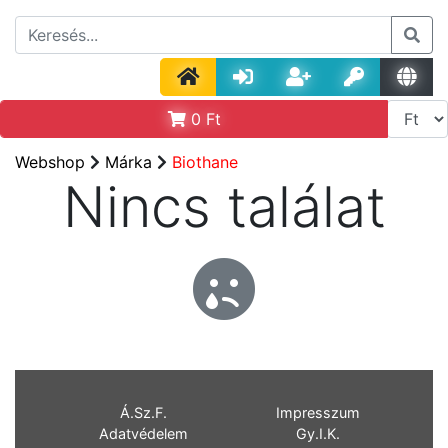
0
Ft
Webshop
Márka
Biothane
Nincs találat
Á.Sz.F.
Impresszum
Adatvédelem
Gy.I.K.