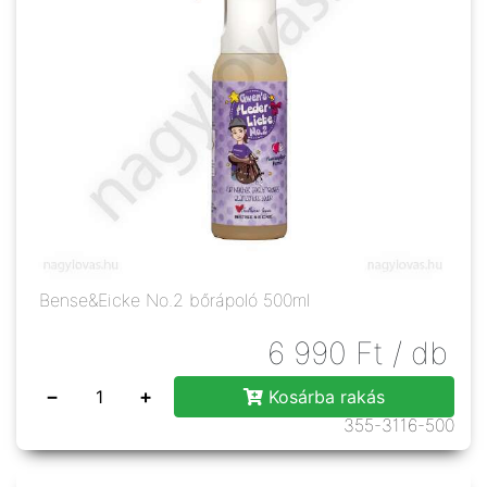
Bense&Eicke No.2 bőrápoló 500ml
6 990
Ft
/ db
−
+
Kosárba rakás
355-3116-500