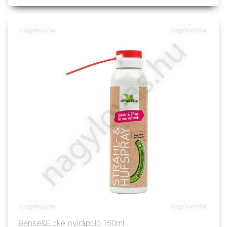
Bense&Eicke nyírápoló 150ml