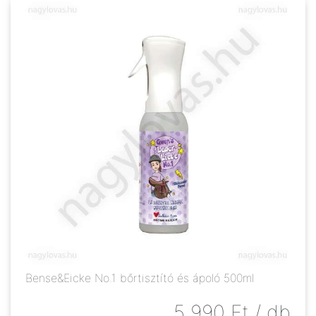
Bense&Eicke No.1 bőrtisztító és ápoló 500ml
5 990
Ft
/ db