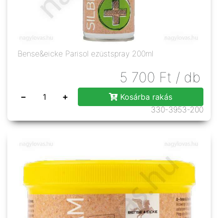
Bense&eicke Parisol ezüstspray 200ml
5 700
Ft
/ db
−
+
Kosárba rakás
330-3953-200