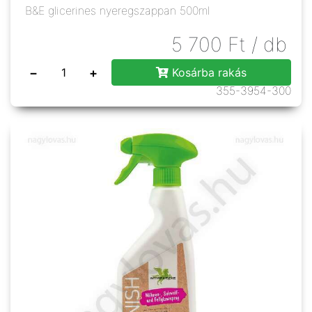
B&E glicerines nyeregszappan 500ml
5 700
Ft
/ db
−
+
Kosárba rakás
355-3954-300