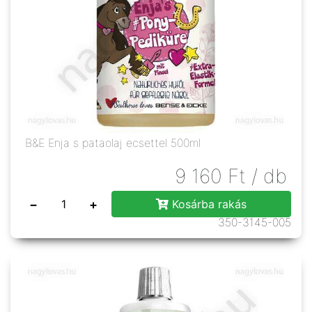
B&E Enja s pataolaj ecsettel 500ml
9 160
Ft
/ db
−
+
Kosárba rakás
350-3145-005