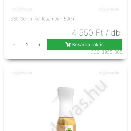
B&E Schimmel lósampon 500ml
4 550
Ft
/ db
−
+
Kosárba rakás
330-3955-005