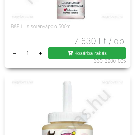
B&E Lilis sörényápoló 500ml
7 630
Ft
/ db
−
+
Kosárba rakás
330-3900-005