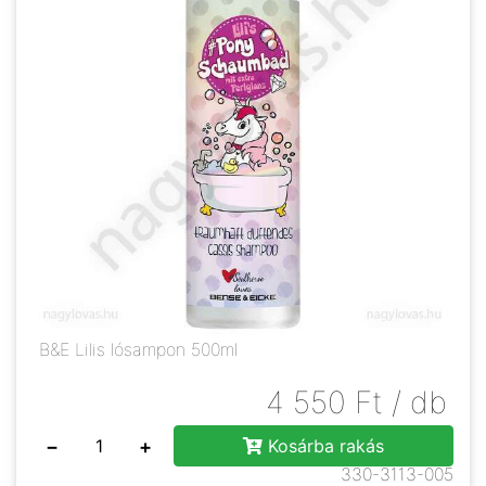
B&E Lilis lósampon 500ml
4 550
Ft
/ db
−
+
Kosárba rakás
330-3113-005