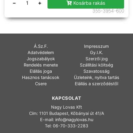
−
+
Kosárba rakás
355-3954-600
Á.Sz.F.
Impresszum
Adatvédelem
Gy.I.K.
Jogszabályok
Szerzői jog
Rendelés menete
Szállítási költség
Elállás joga
Szavatosság
Hasznos tanácsok
Üzleteink, nyitva tartás
Csere
Elállás a szerződéstől
KAPCSOLAT
Nagy Lovas Kft
Cím: 1101 Budapest, Kőbányai út 41/A
E-mail:
info@nagylovas.hu
Tel: 06-70-333-2283