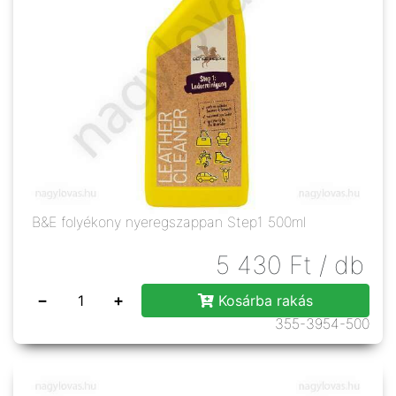
B&E folyékony nyeregszappan Step1 500ml
5 430
Ft
/ db
−
+
Kosárba rakás
355-3954-500