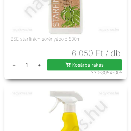
B&E starfinich sörényápoló 500ml
6 050
Ft
/ db
−
+
Kosárba rakás
330-3954-005