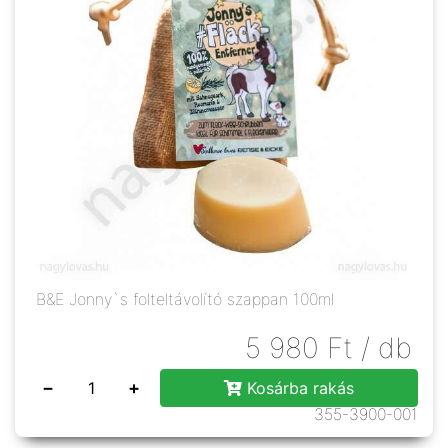
B&E Jonny`s folteltávolító szappan 100ml
5 980
Ft
/ db
−
+
Kosárba rakás
355-3900-001