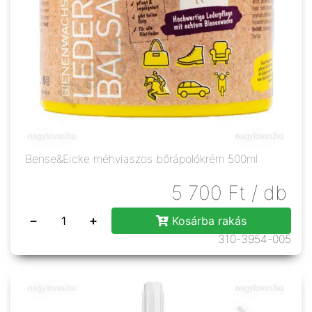
Bense&Eicke méhviaszos bőrápolókrém 500ml
5 700
Ft
/ db
−
+
Kosárba rakás
310-3954-005