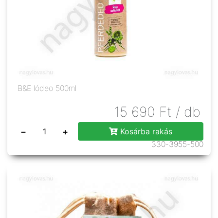
B&E lódeo 500ml
15 690
Ft
/ db
−
+
Kosárba rakás
330-3955-500