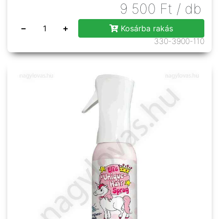
9 500
Ft
/ db
−
+
Kosárba rakás
330-3900-110