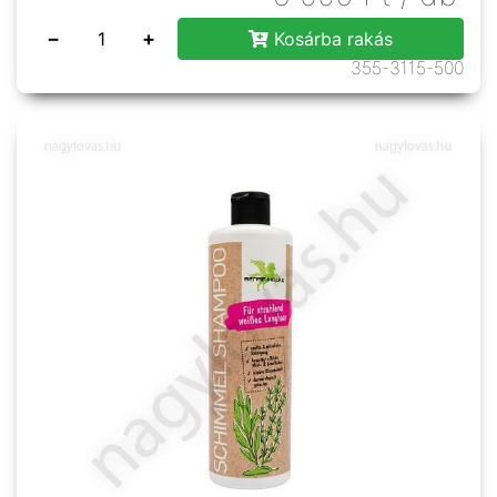
−
+
Kosárba rakás
355-3115-500