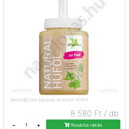
Bense&Eicke pataolaj ecsettel 450ml
8 580
Ft
/ db
−
+
Kosárba rakás