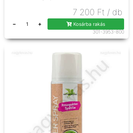
7 200
Ft
/ db
−
+
Kosárba rakás
301-3953-800